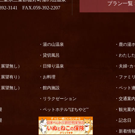
プラン一覧
392-3141 FAX.059-392-2207
湯の山温泉
鹿の湯
貸切風呂
わたし
（展望無し）
日帰り温泉
夫婦･
（展望有り）
お料理
ファミ
（展望無し）
館内施設
ペット
リラクゼーション
交通案
畳
ペットホテル‟ぽちやど”
観光案
畳
記念日
畳
新着情