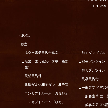
TEL.059-
HOME
客室
温泉半露天風呂付客室
和モダンダブル
温泉半露天風呂付客室（角部
和モダンツイン
屋）
和モダンツイン
展望風呂付
陶器風呂付
眺望がよい和モダン「和洋室」
一般客室 和室12
コンセプトルーム「真菰野」
一般客室 和室10
コンセプトルーム「渡月」
一般客室 和室8